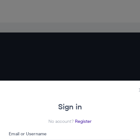
х знаний и навыков, необходимых для работы с RPA-технологиям
Sign in
No account?
Register
Email or Username